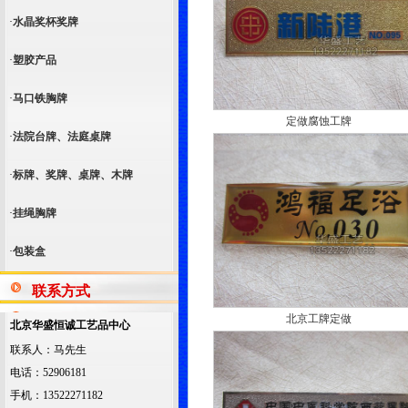
·
水晶奖杯奖牌
·
塑胶产品
·
马口铁胸牌
定做腐蚀工牌
·
法院台牌、法庭桌牌
·
标牌、奖牌、桌牌、木牌
·
挂绳胸牌
·
包装盒
联系方式
北京工牌定做
北京华盛恒诚工艺品中心
联系人：马先生
电话：52906181
手机：13522271182