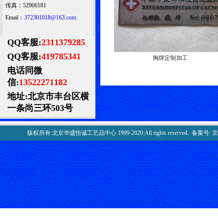
传真：52906181
Email：
372301018@163.com
QQ客服:
2311379285
QQ客服:
419785341
胸牌定制加工
电话同微
信:
13522271182
地址:北京市丰台区横
一条尚三环503号
版权所有:北京华盛恒诚工艺品中心 1999-2020.All rights reserved. 备案号:
京