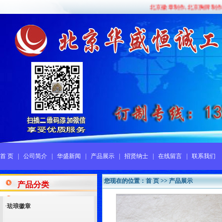
北京徽章制作,北京胸牌制作,北
首 页
|
公司简介
|
华盛新闻
|
产品展示
|
招贤纳士
|
在线留言
|
联系我们
您现在的位置：
首 页
>> 产品展示
产品分类
·
珐琅徽章