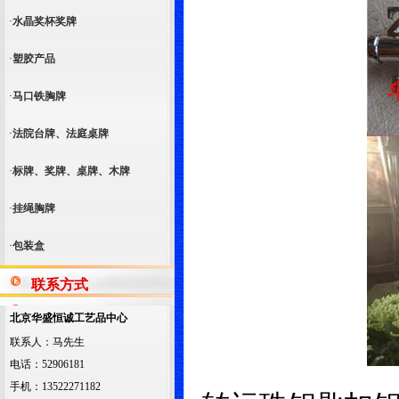
·
水晶奖杯奖牌
·
塑胶产品
·
马口铁胸牌
·
法院台牌、法庭桌牌
·
标牌、奖牌、桌牌、木牌
·
挂绳胸牌
·
包装盒
联系方式
北京华盛恒诚工艺品中心
联系人：马先生
电话：52906181
手机：13522271182