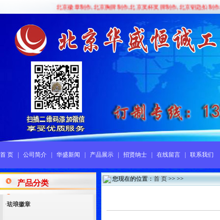
北京徽章制作,北京胸牌制作,北京奖杯奖牌制作,北京钥匙扣制作,北京
首 页
|
公司简介
|
华盛新闻
|
产品展示
|
招贤纳士
|
在线留言
|
联系我们
您现在的位置：
首 页
>> >>
产品分类
·
珐琅徽章