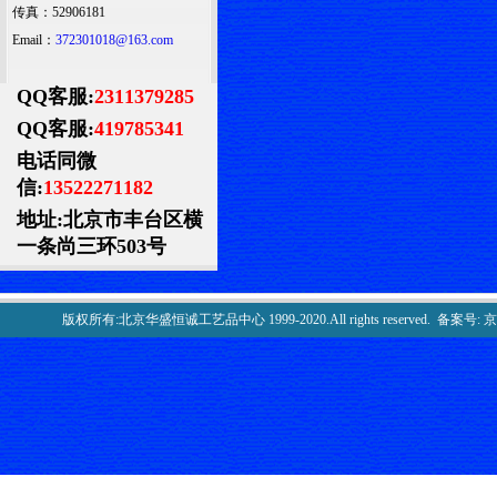
传真：52906181
Email：
372301018@163.com
QQ客服:
2311379285
QQ客服:
419785341
电话同微
信:
13522271182
地址:北京市丰台区横
一条尚三环503号
版权所有:北京华盛恒诚工艺品中心 1999-2020.All rights reserved. 备案号:
京