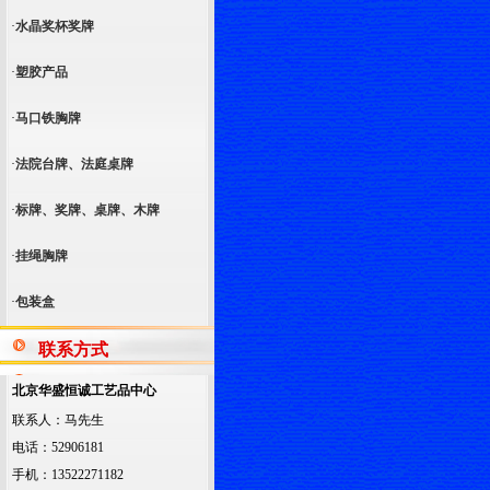
·
水晶奖杯奖牌
·
塑胶产品
·
马口铁胸牌
·
法院台牌、法庭桌牌
·
标牌、奖牌、桌牌、木牌
·
挂绳胸牌
·
包装盒
联系方式
北京华盛恒诚工艺品中心
联系人：马先生
电话：52906181
手机：13522271182