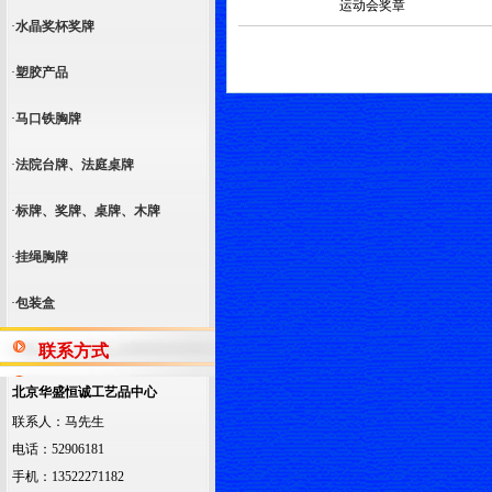
运动会奖章
·
水晶奖杯奖牌
·
塑胶产品
·
马口铁胸牌
·
法院台牌、法庭桌牌
·
标牌、奖牌、桌牌、木牌
·
挂绳胸牌
·
包装盒
联系方式
北京华盛恒诚工艺品中心
联系人：马先生
电话：52906181
手机：13522271182