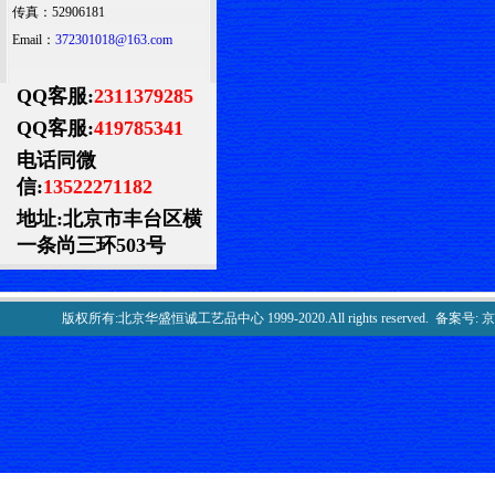
传真：52906181
Email：
372301018@163.com
QQ客服:
2311379285
QQ客服:
419785341
电话同微
信:
13522271182
地址:北京市丰台区横
一条尚三环503号
版权所有:北京华盛恒诚工艺品中心 1999-2020.All rights reserved. 备案号:
京