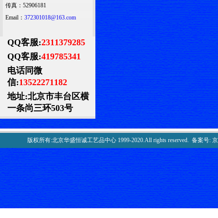
传真：52906181
Email：
372301018@163.com
QQ客服:
2311379285
QQ客服:
419785341
电话同微
信:
13522271182
地址:北京市丰台区横
一条尚三环503号
版权所有:北京华盛恒诚工艺品中心 1999-2020.All rights reserved. 备案号:
京