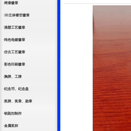
·
烤漆徽章
·
3D立体镂空徽章
·
滴塑工艺徽章
·
纯色电镀徽章
·
仿古工艺徽章
·
彩色印刷徽章
·
胸牌、工牌
·
纪念币、纪念盘
·
奖牌、奖章、勋章
·
钥匙扣制作
·
金属奖杯