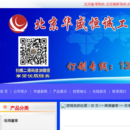
北京徽章制作,北京胸牌制作,北京
首 页
|
公司简介
|
华盛新闻
|
产品展示
|
招贤纳士
|
在线留言
|
联系我们
您现在的位置：
首 页
>> 烤漆徽章 >>
天
产品分类
·
珐琅徽章